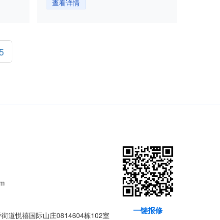
查看详情
5
om
一键报修
道悦禧国际山庄0814604栋102室