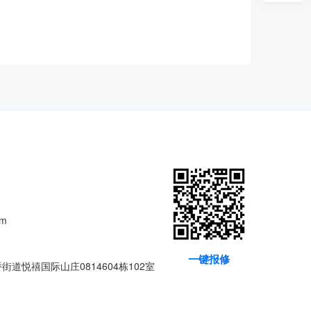
om
一键报修
道悦禧国际山庄0814604栋102室