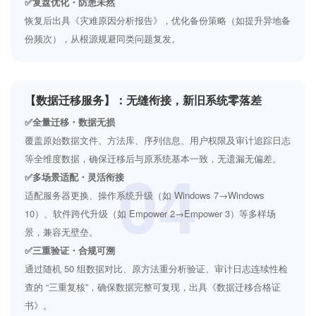
✅复盘优化・防患未然
恢复后出具《灾难原因分析报告》，优化备份策略（如提升异地备
份频次），从根源规避同类问题复发。
【数据迁移服务】：无缝衔接，新旧系统零落差
✅全量迁移・数据无损
覆盖原始数据文件、方法库、序列信息、用户权限及审计追踪日志
等全维度数据，确保迁移后与原系统基本一致，无遗漏无偏差。
04
✅多场景适配・灵活衔接
适配服务器更换、操作系统升级（如 Windows 7→Windows
10）、软件跨代升级（如 Empower 2→Empower 3）等多样场
景，兼容无壁垒。
✅三重验证・合规可溯
通过随机 50 组数据对比、原方法重分析验证、审计日志连续性检
查的 “三重复核”，确保数据完整可复现，出具《数据迁移合格证
书》。