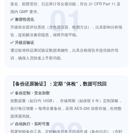
01
签名、权限管控、日志审计等合规功能，符合 21 CFR Part 11 及
国内 GMP 要求。
✅ 兼容性优化
升级前全面评估系统（含色谱仪器、检测方法），出具影响分析报
告，提前解决兼容隐患，保障升级平稳。
✅ 升级后验证
通过标准样品测试验证数据准确性，出具合格报告并提供操作培
训，确保人员快速上手新功能。
【备份还原验证】：定期 “体检”，数据可找回
✅ 备份定制・安全加密
按数据量（如日均 10GB）、存储周期（如保留 5 年）定制策略，
执行每日增量 + 每周全量备份，采用 AES-256 加密存储，杜绝数
02
据泄露风险。
✅ 自动执行・实时可查
部署智能备份工具，定时触发任务并同步生成《备份日志》（含时