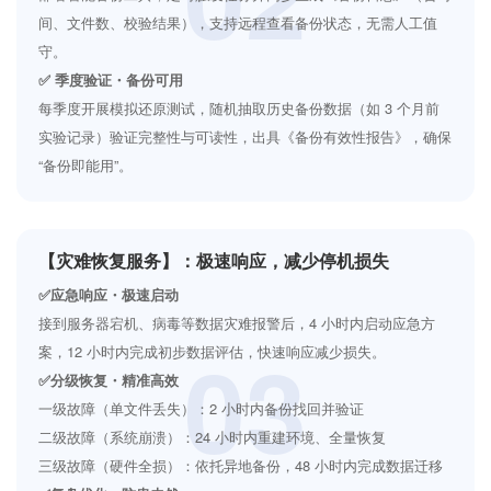
间、文件数、校验结果），支持远程查看备份状态，无需人工值
守。
✅ 季度验证・备份可用
每季度开展模拟还原测试，随机抽取历史备份数据（如 3 个月前
实验记录）验证完整性与可读性，出具《备份有效性报告》，确保
“备份即能用”。
【灾难恢复服务】：极速响应，减少停机损失
✅应急响应・极速启动
接到服务器宕机、病毒等数据灾难报警后，4 小时内启动应急方
03
案，12 小时内完成初步数据评估，快速响应减少损失。
✅分级恢复・精准高效
一级故障（单文件丢失）：2 小时内备份找回并验证
二级故障（系统崩溃）：24 小时内重建环境、全量恢复
三级故障（硬件全损）：依托异地备份，48 小时内完成数据迁移