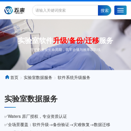
搜索
Toggl
navig
实验室软件
升级/备份/迁移
服务
守护数据全生命周期，筑牢合规与效率双防线
首页
实验室数据服务
软件系统升级服务
实验室数据服务
✅Waters 原厂授权，专业资质认证
✅全场景覆盖：软件升级→备份验证→灾难恢复→数据迁移