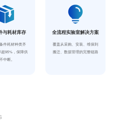
件与耗材库存
全流程实验室解决方案
Wa
备件耗材种类齐
覆盖从采购、安装、维保到
获 W
超95%，保障供
搬迁、数据管理的完整链路
备与
不中断。
S