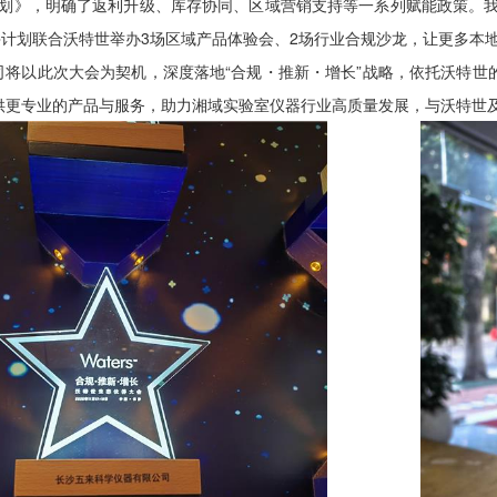
划》，明确了返利升级、库存协同、区域营销支持等一系列赋能政策。我司
并计划联合沃特世举办3场区域产品体验会、2场行业合规沙龙，让更多本
将以此次大会为契机，深度落地“合规・推新・增长”战略，依托沃特世
供更专业的产品与服务，助力湘域实验室仪器行业高质量发展，与沃特世