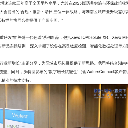
连续三年高于全国平均水平，尤其在2025版药典实施与环保政策收
大会提出的‘合规・推新・增长’三位一体战略，与湖南区域产业升级需
特世的协同合作提供了广阔空间。”
“关键一代色谱”系列新品，包括XevoTQAbsolute XR、Xevo
与新品实操培训，深入掌握了设备在高灵敏度检测、智能化数据处理等方
业新增长”主题分享，为区域市场拓展提供了新思路。我司将结合湖南中
盖。同时，沃特世发布的“数字增长赋能包”（含WatersConnect客
、精准的技术支持。