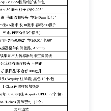
AcqI2V BSM性能维护备件包
Arc 30厘米 柱子 内径.005"
t管路 毛细管和接头 内径40um 长45"
外径4.6毫米 长30毫米 容积200微升
三通, PEEK(含3个接头)
管路 外径0.062" 内径0.01" 长60"
传感器至单向阀管路, Acquity
LC续集泵压力传感器到排空阀管线
分流阀流路连接头 不锈钢
扩展样品环 容积100微升
接头(Acquity 柱温箱) 黑色 10个/包
I-Class色谱柱预加热器
 0787内径 Acquity UPLC (2个/包)
Bio-H-class 高压密封（2个）
泵油滤芯