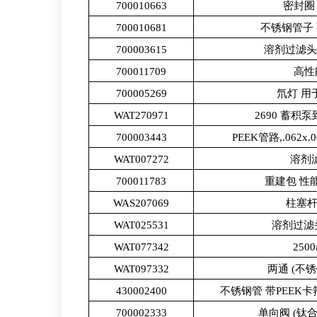
700010663
密封圈 
700010681
不锈钢管子
700003615
溶剂过滤头,
700011709
高性
700005269
氘灯 用
WAT270971
2690 蓄积
700003443
PEEK管路,.062x.00
WAT007272
溶剂滤
700011783
重建包 性
WAS207069
柱塞杆, 
WAT025531
溶剂过滤头
WAT077342
250
WAT097332
两通 (不锈
430002400
不锈钢管 带PEEK卡
700002333
单向阀 (钛