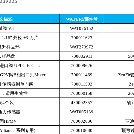
239225
文描述
WATERS部件号
磁阀 V3
WAT076152
/16" 外径 +3 刀片
700011623
0微升样品环
WAT270972
L 样品盘
700002911
50
阀 UPLC H-Class
700009626
GPV阀B相出口到Mixer
700011469
ZenFi
 传感器到单向阀
700011503
Z
V4，适用生物性
700000158
2
夹4个装
430002357
管
0 压力传感器
WAT005139
阀HPMV
700002636
两通,
Alliance 系列专用)
700010680
预弯过