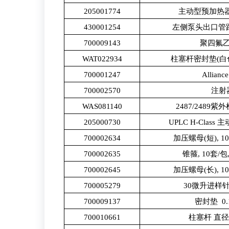
205001774
主动型预加热器 
430001254
左侧泵头出口管路(
700009143
聚四氟乙
WAT022934
柱塞杆密封垫(白色,5
700001247
Allia
700002570
注射器
WAS081140
2487/248
205000730
UPLC H-Cla
700002634
加压螺母(短), 10个
700002635
锥箍, 10套/包, 
700002645
加压螺母(长), 10个
700005279
30微升进样针
700009137
密封垫 0.1
700010661
柱塞杆 直径0