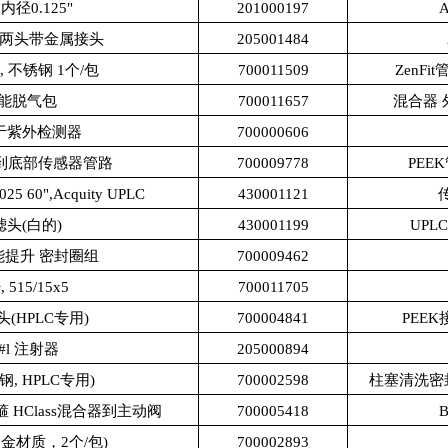
内径0.125"
201000197
 两头带金属接头
205001484
 不锈钢 1个/包
700011509
ZenFi
能脱气包
700011657
混合器 
于紫外检测器
700000606
泵到底部传感器管路
700009778
PEEK
25 60",Acquity UPLC
430001121
头(白的)
430001199
UP
能提升 密封圈组
700009462
515/15x5
700011705
(HPLC专用)
700004841
PEEK
0#l 注射器
205000894
钢, HPLC专用)
700002598
柱塞清洗密封垫,
箍 HClass混合器到主动阀
700005418
合金材质，2个/包)
700002893