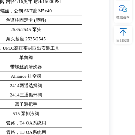
阀 内径1/16英寸 耐压15000PSI
螺丝，公制 SKT盖 M5x40
微信咨询
色谱柱固定卡 (塑料)
2535/2545 泵头
泵头基座 2535/2545
回到顶部
具 UPLC高压密封取出安装工具
单向阀
带螺丝的清洗器
Alliance 排空阀
2414两通选择阀
2414三通循环阀
离子源把手
515 泵排液阀
管路，T4 OA系统用
管路，T3 OA系统用