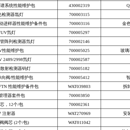
相色谱系统性能维护包
430002319
荧光检测器氙灯
700003115
25手动进样器性能维护备件包
700003116
金色
87UV氘灯
700005297
二极管阵列检测器氘灯
700002146
TUV性能维护包
700005025
玻璃毛
V 2489/2998氘灯
700002587
光散射检测器钨灯
700005182
i2V单向阀/性能维护包
700005412
智
SM-FTN 性能维护备件包
WAT039803
拆卸
品管理器套件包
700003850
滤芯，12个/包
700002361
07 注射器
WAT270969
安装
阀芯 (2个/包)
WAT011042