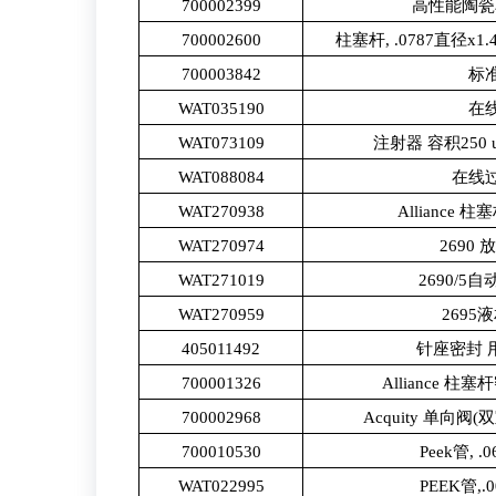
700002399
高性能陶瓷单
700002600
柱塞杆, .0787直径x1.41
700003842
标
WAT035190
在
WAT073109
注射器 容积250
WAT088084
在线
WAT270938
Alliance 
WAT270974
2690
WAT271019
2690/
WAT270959
2695
405011492
针座密封 用于
700001326
Alliance 柱
700002968
Acquity 单向阀
700010530
Peek管, .0
WAT022995
PEEK管,.0