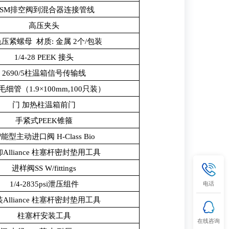
QSM排空阀到混合器连接管线
高压夹头
压紧螺母 材质: 金属 2个/包装
1/4-28 PEEK 接头
2690/5柱温箱信号传输线
细管（1.9×100mm,100只装）
门 加热柱温箱前门
手紧式PEEK锥箍
能型主动进口阀 H-Class Bio
Alliance 柱塞杆密封垫用工具
进样阀SS W/fittings
电话
1/4-2835psi泄压组件
Alliance 柱塞杆密封垫用工具
柱塞杆安装工具
在线咨询