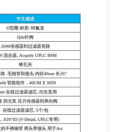
中文描述
O型圈 材质: 特氟龙
Qda针阀
2690传感器到过滤器管路
#l 混合器, Acquity UPLC BSM
锥孔夹
t管路 毛细管和接头 内径40um 长26"
enfit 管路组件，40UM X 30IN
0um 在线过滤器滤芯, 衍生泵用
路 四元泵 压力传感器到单向阀
在线过滤器滤芯, 5个/包
 .020"ID (V-Detail, UPLC专用)
的不锈钢管 两头带接头 用于Arc