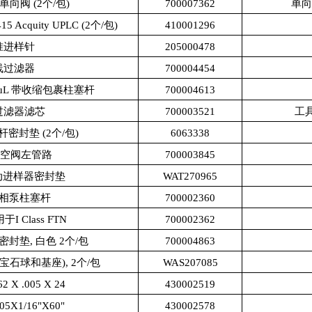
向阀 (2个/包)
700007362
单向
5 Acquity UPLC (2个/包)
410001296
准进样针
205000478
线过滤器
700004454
 uL 带收缩包裹柱塞杆
700004613
过滤器滤芯
700003521
工
柱塞杆密封垫 (2个/包)
6063338
 放空阀左管路
700003845
5自动进样器密封垫
WAT270965
液相泵柱塞杆
700002360
I Class FTN
700002362
塞杆密封垫, 白色 2个/包
700004863
(双宝石球和基座), 2个/包
WAS207085
62 X .005 X 24
430002519
05X1/16"X60"
430002578