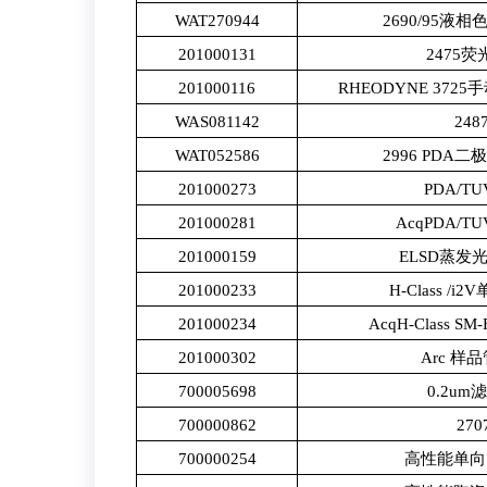
WAT270944
2690/95液
201000131
2475
201000116
RHEODYNE 37
WAS081142
24
WAT052586
2996 PDA
201000273
PDA/
201000281
AcqPDA/TU
201000159
ELSD蒸发
201000233
H-Class /
201000234
AcqH-Class 
201000302
Arc 样
700005698
0.2um
700000862
27
700000254
高性能单向阀