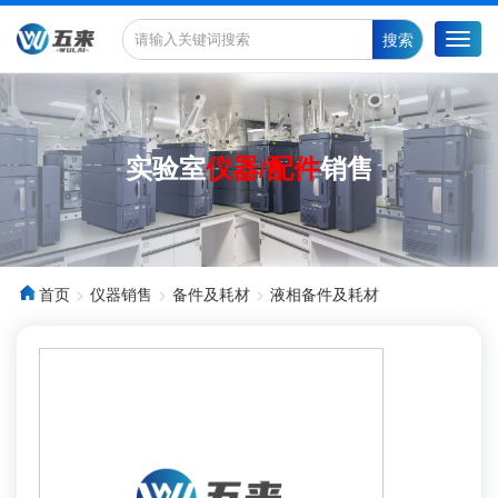
搜索
Toggl
navig
实验室
仪器/配件
销售
首页
仪器销售
备件及耗材
液相备件及耗材